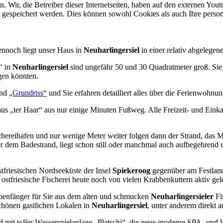
Wir, die Betreiber dieser Internetseiten, haben auf den externen Yout
d gespeichert werden. Dies können sowohl Cookies als auch Ihre pers
dennoch liegt unser Haus in
Neuharlingersiel
in einer relativ abgelegen
“ in
Neuharlingersiel
sind ungefähr 50 und 30 Quadratmeter groß. Sie s
gen könnten.
nd
„Grundriss“
und Sie erfahren detailliert alles über die Ferienwohnu
s „ter Haar“ aus nur einige Minuten Fußweg. Alle Freizeit- und Einka
hereihafen und nur wenige Meter weiter folgen dann der Strand, das M
er dem Badestrand, liegt schon still oder manchmal auch aufbegehrend 
ostfriesischen Nordseeküste der Insel
Spiekeroog
gegenüber am Festlan
stfriesische Fischerei heute noch von vielen Krabbenkuttern aktiv gel
benfänger für Sie aus dem alten und schmucken
Neuharlingersieler
Fi
schönen gastlichen Lokalen in
Neuharlingersiel
, unter anderem direkt 
trand mit toller Wasserspielanlage „Platschi“, die neue moderne SPA-