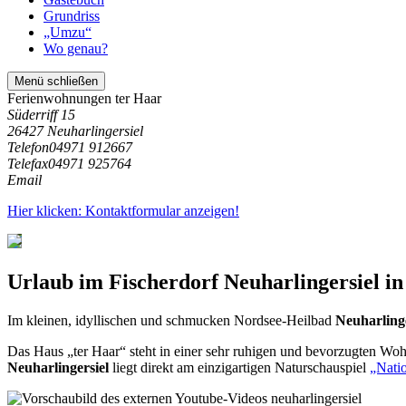
Grundriss
„Umzu“
Wo genau?
Menü schließen
Ferienwohnungen ter Haar
Süderriff 15
26427 Neuharlingersiel
Telefon
04971 912667
Telefax
04971 925764
Email
Hier klicken: Kontaktformular anzeigen!
Urlaub im Fischerdorf
Neuharlingersiel
in
Im kleinen, idyllischen und schmucken Nordsee-Heilbad
Neuharlinge
Das Haus „ter Haar“ steht in einer sehr ruhigen und bevorzugten Wo
Neuharlingersiel
liegt direkt am einzigartigen Naturschauspiel
„Nati