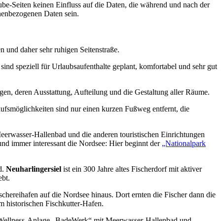
ube-Seiten keinen Einfluss auf die Daten, die während und nach der
onenbezogenen Daten sein.
en und daher sehr ruhigen Seitenstraße.
ind speziell für Urlaubsaufenthalte geplant, komfortabel und sehr gut
ngen, deren Ausstattung, Aufteilung und die Gestaltung aller Räume.
ufsmöglichkeiten sind nur einen kurzen Fußweg entfernt, die
eerwasser-Hallenbad und die anderen touristischen Einrichtungen
und immer interessant die Nordsee: Hier beginnt der
„Nationalpark
d.
Neuharlingersiel
ist ein 300 Jahre altes Fischerdorf mit aktiver
ebt.
schereihafen auf die Nordsee hinaus. Dort ernten die Fischer dann die
am historischen Fischkutter-Hafen.
 und Wellness-Anlage „BadeWerk“ mit Meerwasser-Hallenbad und