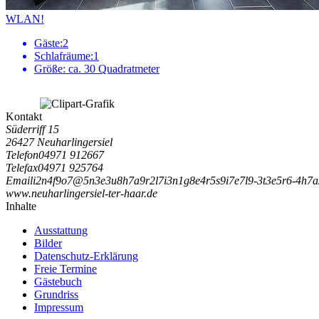
WLAN!
Gäste:
2
Schlafräume:
1
Größe:
ca. 30 Quadratmeter
Kontakt
Süderriff 15
26427 Neuharlingersiel
Telefon
04971 912667
Telefax
04971 925764
Email
i
2
n
4
f
9
o
7
@
5
n
3
e
3
u
8
h
7
a
9
r
2
l
7
i
3
n
1
g
8
e
4
r
5
s
9
i
7
e
7
l
9
-
3
t
3
e
5
r
6
-
4
h
7
a
www.neuharlingersiel-ter-haar.de
Inhalte
Ausstattung
Bilder
Datenschutz-Erklärung
Freie Termine
Gästebuch
Grundriss
Impressum