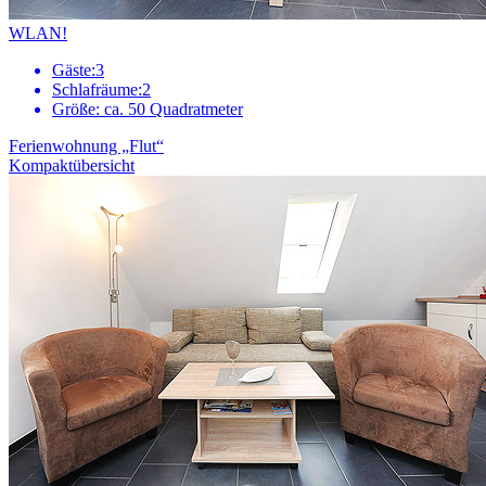
WLAN!
Gäste:
3
Schlafräume:
2
Größe:
ca. 50 Quadratmeter
Ferienwohnung „Flut“
Kompaktübersicht