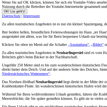
Wenn Sie auf OK klicken, können Sie sich ein Youtube-Video ansehen. 
Nutzung durch die Betreiber der Youtube-Internetseite gesammelt un
OK! Los geht's!
Datenschutz
|
Impressum
Zu allen touristischen Angeboten ist es nur ein kleiner Spaziergang, 
Ihre beiden hellen, freundlichen Ferienwohnungen im Haus „ter Haar
ausgestattet mit allem, was Sie für Ihren bequemen Urlaub nur benöti
Klicken Sie oben im Menü auf die Schalter
„Ausstattung“
,
„Bilder“
u
Zu allen touristischen Angeboten in
Neuharlingersiel
sind es vom Hau
Brötchen gibt's beim Bäcker in der Nachbarschaft.
Ungefähr 250 Meter sind es bis zum wunderschönen historischen Fisc
direkt hinter dem Deich. Und auf der anderen Seite des Deiches, hint
Niedersächsisches Wattenmeer“
.
Das Nordsee-Heilbad
Neuharlingersiel
liegt direkt in der Mitte der 
Krabbenkutter-Flotte. Im wunderschönen historischen Hafen wird die o
Während Sie Ihren wohlverdienten Urlaub genießen, fahren die Krab
Meeresfrüchte, die Sie später genießen können. Es gibt sie in vielen 
Für Ihren Urlaub gibt es ein reichhaltiges touristisches Angebot: S